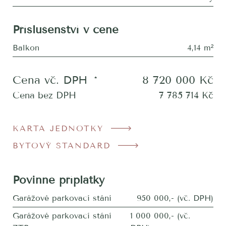
Příslušenství v ceně
Balkon
4,14 m²
Cena vč. DPH
*
8 720 000
Kč
Cena bez DPH
7 785 714
Kč
KARTA JEDNOTKY
BYTOVÝ STANDARD
Povinné příplatky
Garážové parkovací stání
950 000,- (vč. DPH)
Garážové parkovací stání
1 000 000,- (vč.