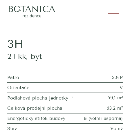
3H
2+kk
,
byt
Patro
3.NP
Orientace
V
59,1 m²
Podlahová plocha jednotky
*
Celková prodejní plocha
63,2 m²
Energetický štítek budovy
B (velmi úsporná)
Stav
Volný