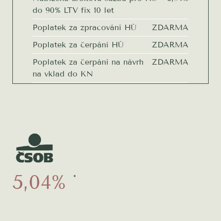
do 90% LTV fix 10 let
Poplatek za zpracování HÚ
ZDARMA
Poplatek za čerpání HÚ
ZDARMA
Poplatek za čerpání na návrh
ZDARMA
na vklad do KN
Poplatek za rezervaci zdrojů
ZDARMA
při nečerpání
Odhad nemovitosti
ZDARMA
Protokoly o stavu výstavby
ZDARMA
Zpracování Dodatku z podnětu
ZDARMA
developera
5,04%
4
*
Možnost čerpání do 100 %
ZDARMA
hodnoty nemovitosti