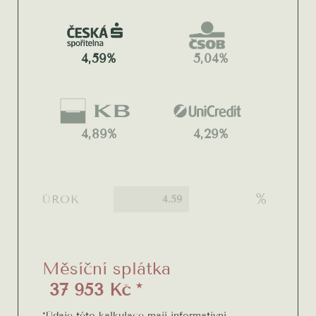
4,59%
5,04%
4,89%
4,29%
%
ÚROK
Měsíční splátka
37 953 Kč *
*Údaje této kalkulace mají informativní