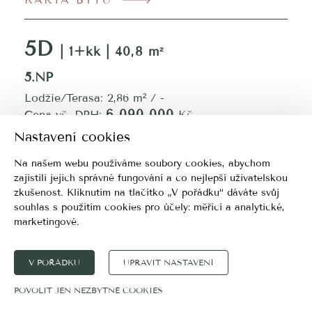
5D
| 1+kk | 40,8 m²
5.NP
Lodžie/Terasa: 2,86 m² / -
6 090 000
Cena vč. DPH:
Kč
Nastavení cookies
KARTA BYTU
Na našem webu používáme soubory cookies, abychom
zajistili jejich správné fungování a co nejlepší uživatelskou
5E
| 1+kk | 40,8 m²
zkušenost. Kliknutím na tlačítko „V pořádku“ dáváte svůj
souhlas s použitím cookies pro účely:
měřicí a analytické,
5.NP
marketingové
.
Lodžie/Terasa: 2,86 m² / -
6 090 000
Cena vč. DPH:
Kč
V POŘÁDKU
UPRAVIT NASTAVENÍ
KARTA BYTU
POVOLIT JEN NEZBYTNÉ COOKIES