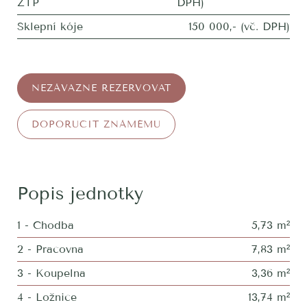
ZTP
DPH)
Sklepní kóje
150 000,- (vč. DPH)
NEZÁVAZNĚ REZERVOVAT
DOPORUČIT ZNÁMÉMU
Popis jednotky
1 - Chodba
5,73 m²
2 - Pracovna
7,83 m²
3 - Koupelna
3,36 m²
4 - Ložnice
13,74 m²