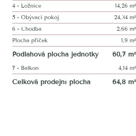
4 - Ložnice
14,26 m²
5 - Obývací pokoj
24,34 m²
6 - Chodba
2,66 m²
Plocha příček
1,9 m²
Podlahová plocha jednotky
60,7 m²
7 - Balkon
4,14 m²
Celková prodejní plocha
64,8 m²