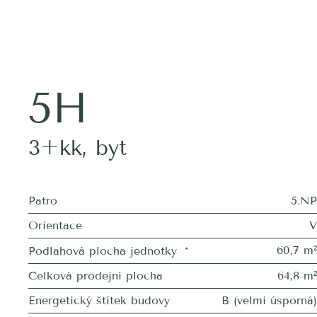
5H
3+kk
,
byt
Patro
5.NP
Orientace
V
60,7 m²
Podlahová plocha jednotky
*
Celková prodejní plocha
64,8 m²
Energetický štítek budovy
B (velmi úsporná)