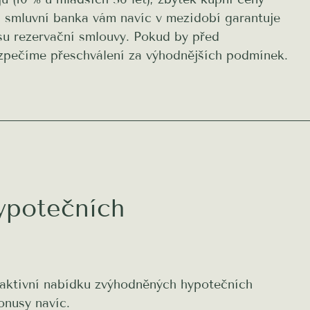
á smluvní banka vám navíc v mezidobí garantuje
u rezervační smlouvy. Pokud by před
zpečíme přeschválení za výhodnějších podmínek.
ypotečních
traktivní nabídku zvýhodněných hypotečních
onusy navíc.