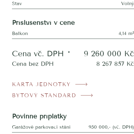
Stav
Volný
Příslušenství v ceně
Balkon
4,14 m²
Cena vč. DPH
*
9 260 000
Kč
Cena bez DPH
8 267 857
Kč
KARTA JEDNOTKY
BYTOVÝ STANDARD
Povinné příplatky
Garážové parkovací stání
950 000,- (vč. DPH)