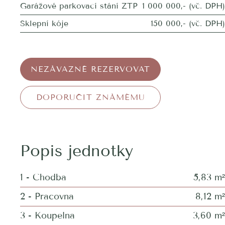
Garážové parkovací stání ZTP
1 000 000,- (vč. DPH)
Sklepní kóje
150 000,- (vč. DPH)
NEZÁVAZNĚ REZERVOVAT
DOPORUČIT ZNÁMÉMU
Popis jednotky
1 - Chodba
5,83 m²
2 - Pracovna
8,12 m²
3 - Koupelna
3,60 m²