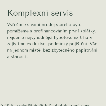
Komplexní servis
Vyřešíme s vámi prodej starého bytu,
pomůžeme s profinancováním první splátky,
najdeme nejvýhodnější hypotéku na trhu a
zajistíme exkluzivní podmínky pojištění. Vše
na jednom místě, bez zbytečného papírování
a starostí.
ů (10 % u mladších 36 let), zbytek kupní ceny