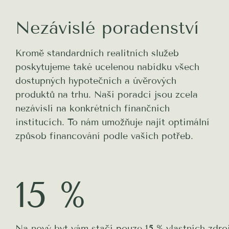
Nezávislé poradenství
Kromě standardních realitních služeb
poskytujeme také ucelenou nabídku všech
dostupných hypotečních a úvěrových
produktů na trhu. Naši poradci jsou zcela
nezávislí na konkrétních finančních
institucích. To nám umožňuje najít optimální
způsob financování podle vašich potřeb.
15 %
Na nový byt vám stačí pouze 15 % vlastních zdroj